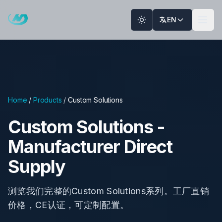
Skip to main content
EN
Home
/
Products
/
Custom Solutions
Custom Solutions
-
Manufacturer Direct
Supply
浏览我们完整的Custom Solutions系列。工厂直销
价格，CE认证，可定制配置。